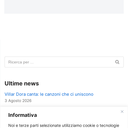
Ultime news
Villar Dora canta: le canzoni che ci uniscono
3 Agosto 2026
A Villar Dora una serata per celebrare il 2 giugno
Informativa
14 Maggio 2026
Noi e terze parti selezionate utilizziamo cookie o tecnologie
Successo per la serata sull’Intelligenza Artificiale