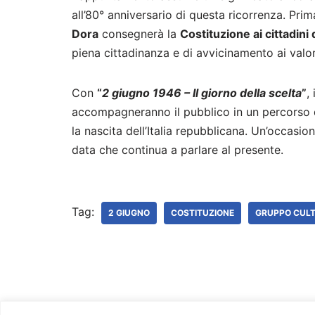
all’80° anniversario di questa ricorrenza. Prima
Dora
consegnerà la
Costituzione ai cittadini 
piena cittadinanza e di avvicinamento ai valor
Con
“
2 giugno 1946 – Il giorno della scelta
”
,
accompagneranno il pubblico in un percorso di
la nascita dell’Italia repubblicana. Un’occasione
data che continua a parlare al presente.
Tag:
2 GIUGNO
COSTITUZIONE
GRUPPO CULT