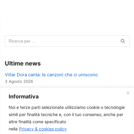
Ultime news
Villar Dora canta: le canzoni che ci uniscono
3 Agosto 2026
A Villar Dora una serata per celebrare il 2 giugno
Informativa
14 Maggio 2026
Noi e terze parti selezionate utilizziamo cookie o tecnologie
Successo per la serata sull’Intelligenza Artificiale
simili per finalità tecniche e, con il tuo consenso, anche per
27 Gennaio 2026
altre finalità come specificato
Intelligenza Artificiale – presente e futuro
nella
Privacy & cookies policy
10 Gennaio 2026