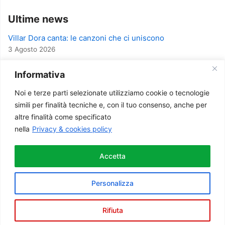
Ultime news
Villar Dora canta: le canzoni che ci uniscono
3 Agosto 2026
A Villar Dora una serata per celebrare il 2 giugno
Informativa
14 Maggio 2026
Noi e terze parti selezionate utilizziamo cookie o tecnologie
Successo per la serata sull’Intelligenza Artificiale
simili per finalità tecniche e, con il tuo consenso, anche per
27 Gennaio 2026
altre finalità come specificato
Intelligenza Artificiale – presente e futuro
nella
Privacy & cookies policy
10 Gennaio 2026
Corso di ginnastica femminile 2025
Accetta
9 Settembre 2025
Personalizza
Rifiuta
Neve
| Powered by
WordPress